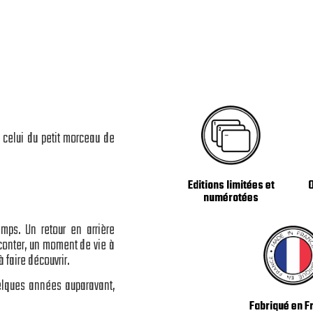
t celui du petit morceau de
Editions limitées et
numérotées
mps. Un retour en arrière
conter, un moment de vie à
 faire découvrir.
uelques années auparavant,
Fabriqué en F