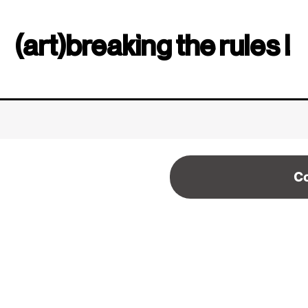
(art)breaking the rules !
Co